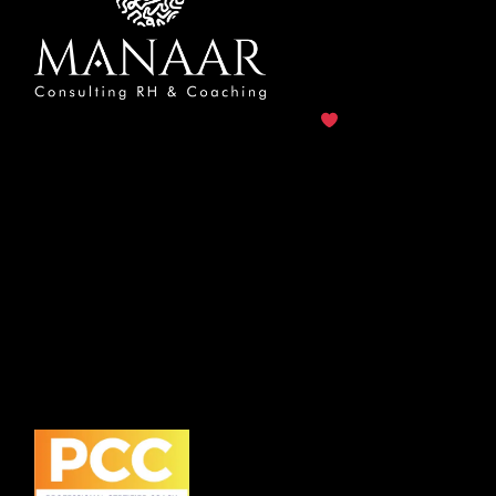
Manaar Consulting
© 2026..
Made with
by
CreativeFriends.
Pages
Bureaux
Accueil
Chemin du bas du crêt 28A –
À propos
2013 Colombier Suisse
Entreprise
contact@manaarconsulting.com
Particulier
+41.78.797.82.17
Contact