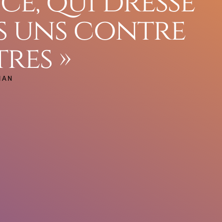
e, qui dresse
s uns contre
tres »
NAN