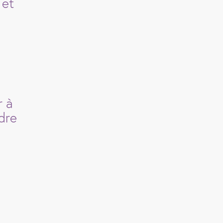
 et
r à
dre