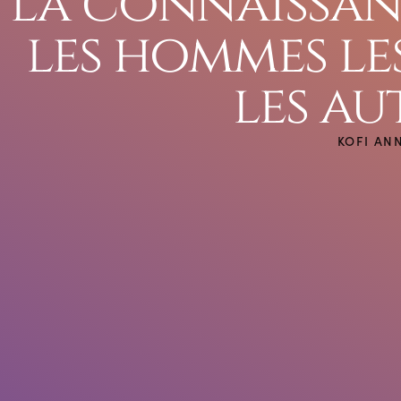
la connaissanc
les hommes le
les au
KOFI AN