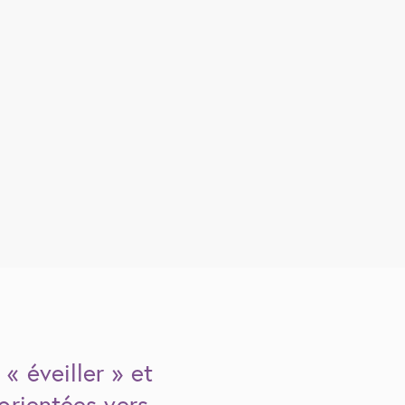
« éveiller » et
orientées vers