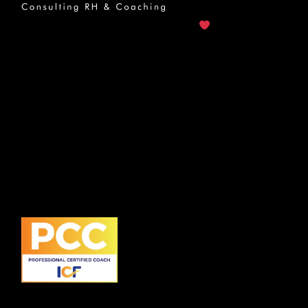
Manaar Consulting
© 2026..
Made with
by
CreativeFriends.
Pages
Bureaux
Accueil
Chemin du bas du crêt 28A –
À propos
2013 Colombier Suisse
Entreprise
contact@manaarconsulting.com
Particulier
+41.78.797.82.17
Contact
Suivez-nous !