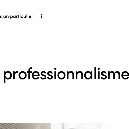
is un particulier
t professionnalism