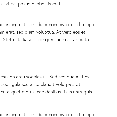
st vitae, posuere lobortis erat.
adipscing elitr, sed diam nonumy eirmod tempor
am erat, sed diam voluptua. At vero eos et
 Stet clita kasd gubergren, no sea takimata
lesuada arcu sodales ut. Sed sed quam ut ex
d ligula sed ante blandit volutpat. Ut
rcu aliquet metus, nec dapibus risus risus quis
adipscing elitr, sed diam nonumy eirmod tempor