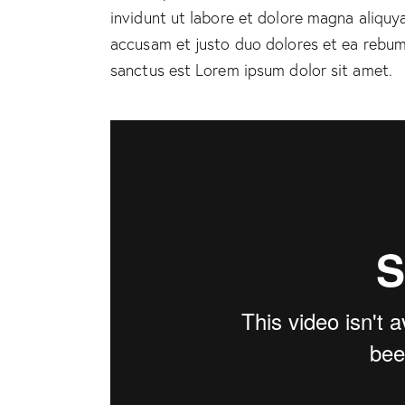
invidunt ut labore et dolore magna aliquy
accusam et justo duo dolores et ea rebum.
sanctus est Lorem ipsum dolor sit amet.