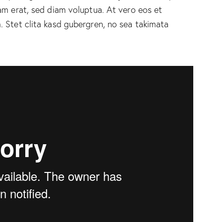
am erat, sed diam voluptua. At vero eos et
 Stet clita kasd gubergren, no sea takimata